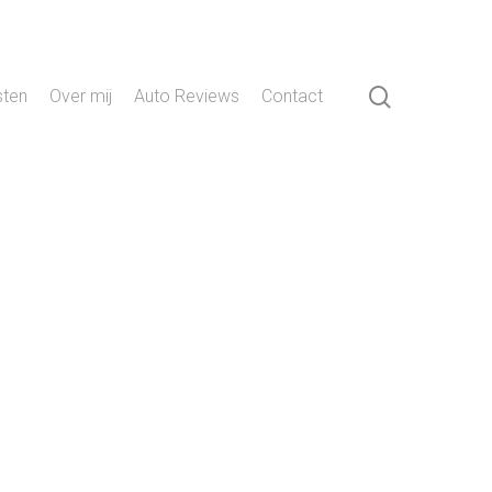
search
sten
Over mij
Auto Reviews
Contact