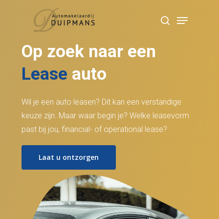
Skip
Menu
to
search
Close
main
Menu
Op zoek naar een
content
Lease
auto
Wil je een auto leasen? Dit kan een verstandige
keuze zijn. Maar waar begin je? Welke leasevorm
past bij jou, financial- of operational lease?
Laat u ontzorgen