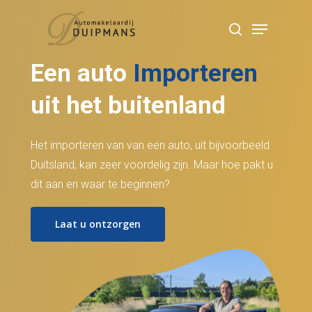
Skip
Menu
to
search
Close
main
Menu
Een auto
Importeren
content
uit het buitenland
Het importeren van van een auto, uit bijvoorbeeld
Duitsland, kan zeer voordelig zijn. Maar hoe pakt u
dit aan en waar te beginnen?
Laat u ontzorgen