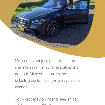
Met name voor jong gebruikte auto’s is dit al
snel interessant, mat name Duitsland is
populair. Dit heeft te maken met
belastingregels, afschrijving en verschil in
aanbod.
Jouw droomauto vinden is één, en dan: