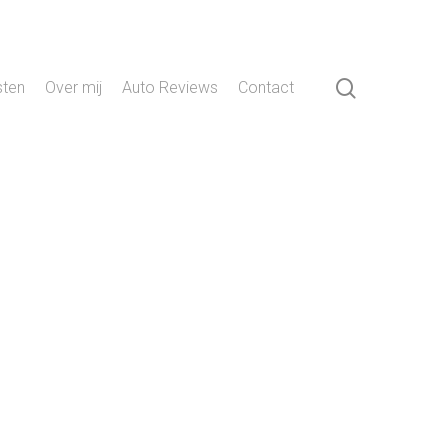
search
sten
Over mij
Auto Reviews
Contact