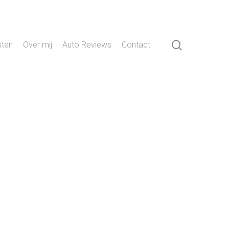
search
sten
Over mij
Auto Reviews
Contact