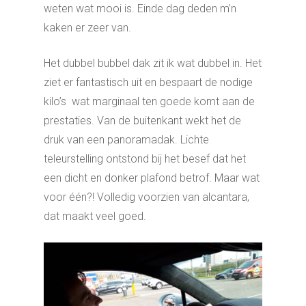
weten wat mooi is. Einde dag deden m’n
kaken er zeer van.
Het dubbel bubbel dak zit ik wat dubbel in. Het
ziet er fantastisch uit en bespaart de nodige
kilo’s wat marginaal ten goede komt aan de
prestaties. Van de buitenkant wekt het de
druk van een panoramadak. Lichte
teleurstelling ontstond bij het besef dat het
een dicht en donker plafond betrof. Maar wat
voor één?! Volledig voorzien van alcantara,
dat maakt veel goed.