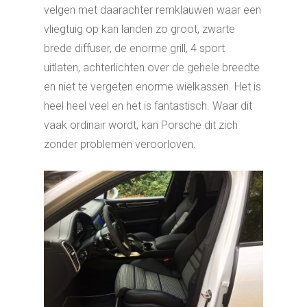
velgen met daarachter remklauwen waar een
vliegtuig op kan landen zo groot, zwarte
brede diffuser, de enorme grill, 4 sport
uitlaten, achterlichten over de gehele breedte
en niet te vergeten enorme wielkassen. Het is
heel heel veel en het is fantastisch. Waar dit
vaak ordinair wordt, kan Porsche dit zich
zonder problemen veroorloven.