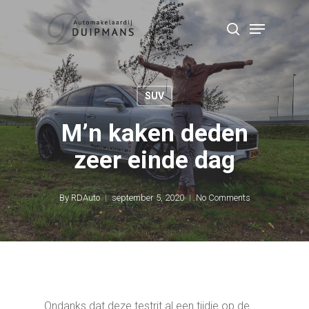
Skip
Menu
to
search
Close
main
Menu
content
SUV
M’n kaken deden
zeer einde dag
By
RDAuto
september 5, 2020
No Comments
Ondanks dat deze testrit al een tijdje op de