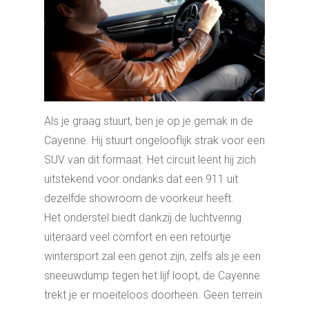
Als je graag stuurt, ben je op je gemak in de
Cayenne. Hij stuurt ongelooflijk strak voor een
SUV van dit formaat. Het circuit leent hij zich
uitstekend voor ondanks dat een 911 uit
dezelfde showroom de voorkeur heeft.
Het onderstel biedt dankzij de luchtvering
uiteraard veel comfort en een retourtje
wintersport zal een genot zijn, zelfs als je een
sneeuwdump tegen het lijf loopt, de Cayenne
trekt je er moeiteloos doorheen. Geen terrein