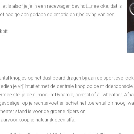
. Het is alsof je je in een racewagen bevindt….nee oke, dat is
het nodige aan gedaan de emotie en rijbeleving van een
kpit.
antal knopjes op het dashboard dragen bij aan de sportieve look.
edien je vrij intuïtief met de centrale knop op de middenconsole
rmee stel je de rij modi in: Dynamic, normal of all wheather. Afh
evoeliger op je rechtervoet en schiet het toerental omhoog, waa
wheater stand is voor de groene rijders on
aarvoor koop je natuurlijk geen alfa.