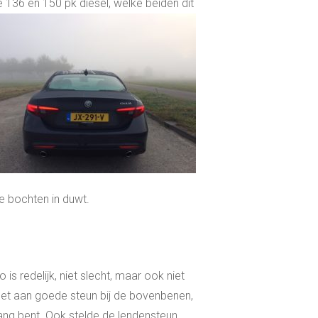
 136 en 150 pk diesel, welke beiden dit
de bochten in duwt.
 is redelijk, niet slecht, maar ook niet
 het aan goede steun bij de bovenbenen,
ang bent. Ook stelde de lendensteun