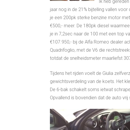
Ik heb gereden 
jaar nog in de 21% bijtelling vallen voor d
je een 200pk sterke benzine motor met 
€500,- meer. De 180pk diesel waarmee ik
je in 7,2sec naar de 100 met een top va
€107.950,- bij de Alfa Romeo dealer acht
Quadrifoglio, met de V6 die rechtstreeks
totdat de snelheidsmeter maarliefst 
Tijdens het rijden voelt de Giulia zelf
gewichtsverdeling van de koets. Het klei
De 6-bak schakelt soms ietwat schraperi
Opvallend is bovendien dat de auto vrij s