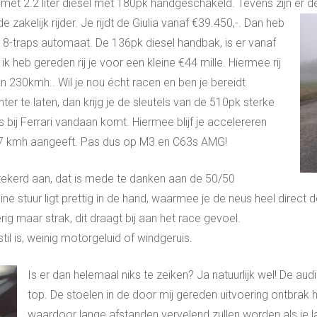
met 2.2 liter diesel met 180pk handgeschakeld. Tevens zijn er de
e zakelijk rijder. Je rijdt de
Giulia vanaf €39.450,-. Dan heb
8-traps automaat. De 136pk diesel handbak, is er vanaf
 heb gereden rij je voor een kleine €44 mille. Hiermee rij
n 230kmh.. Wil je nou écht racen en ben je bereidt
er te laten, dan krijg je de sleutels van de 510pk sterke
 bij Ferrari vandaan komt. Hiermee blijf je accelereren
307 kmh aangeeft. Pas dus op M3 en C63s AMG!
verzekerd aan, dat is mede te danken aan de 50/50
ne stuur ligt prettig in de hand, waarmee je de neus heel direct 
g maar strak, dit draagt bij aan het race gevoel.
til is, weinig motorgeluid of windgeruis.
Is er dan helemaal niks te zeiken? Ja natuurlijk wel! De audio
top. De stoelen in de door mij gereden uitvoering ontbrak
waardoor lange afstanden vervelend zullen worden als je l