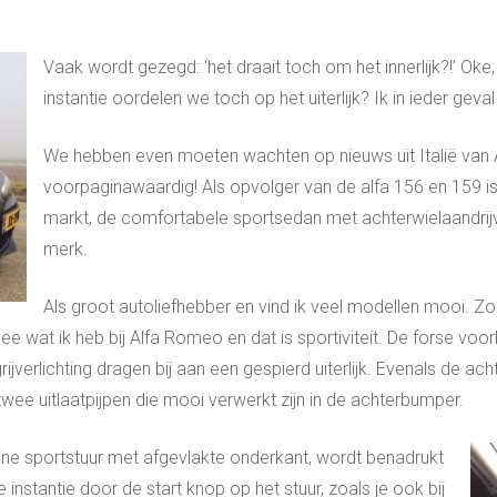
Vaak wordt gezegd: ‘het draait toch om het innerlijk?!’ Oke,
instantie oordelen we toch op het uiterlijk? Ik in ieder geva
We hebben even moeten wachten op nieuws uit Italië van
voorpaginawaardig! Als opvolger van de alfa 156 en 159 i
markt, de comfortabele sportsedan met achterwielaandrij
merk.
Als groot autoliefhebber en vind ik veel modellen mooi. Zo 
dee wat ik heb bij Alfa Romeo en dat is sportiviteit. De forse vo
verlichting dragen bij aan een gespierd uiterlijk. Evenals de acht
twee uitlaatpijpen die mooi verwerkt zijn in de achterbumper.
ne sportstuur met afgevlakte onderkant, wordt benadrukt
te instantie door de start knop op het stuur, zoals je ook bij