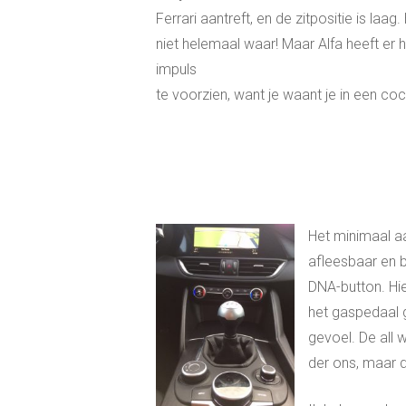
Ferrari aantreft, en de zitpositie is laag
niet helemaal waar! Maar Alfa heeft er 
impuls
te voorzien, want je waant je in een coc
Het minim
aal a
afleesbaar en b
DNA-button. Hie
het gaspedaal g
gevoel. De all 
der ons, maar d