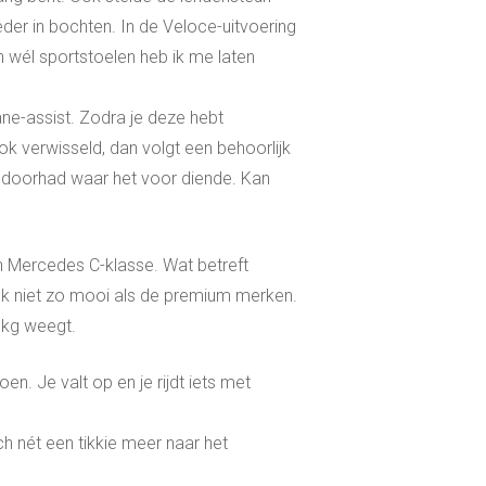
eder in bochten. In de Veloce-uitvoering
 wél sportstoelen heb ik me laten
 lane-assist. Zodra je deze hebt
ok verwisseld, dan volgt een behoorlijk
ik doorhad waar het voor diende. Kan
n Mercedes C-klasse. Wat betreft
 ook niet zo mooi als de premium merken.
5kg weegt.
en. Je valt op en je rijdt iets met
h nét een tikkie meer naar het