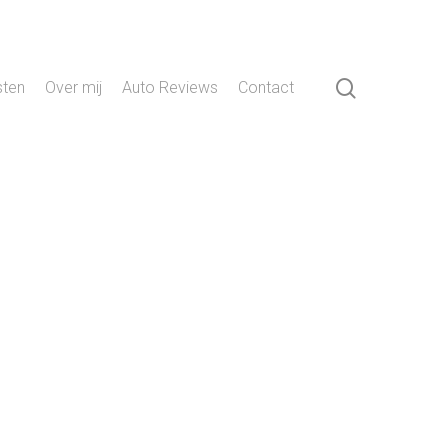
search
sten
Over mij
Auto Reviews
Contact
!