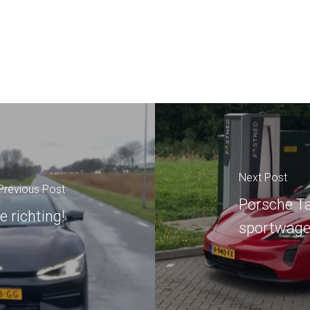
Next Post
Previous Post
Porsche T
e richting!
sportwag