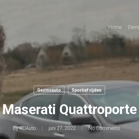
Home
Dien
Gezinsauto
Sportief rijden
Maserati Quattroporte
By
RDAuto
juni 27, 2022
No Comments