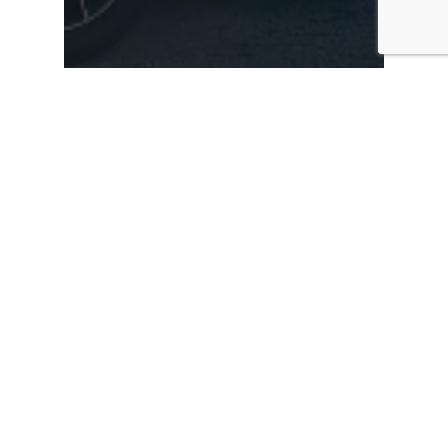
Gezinsauto
SUV
Mercedes-Benz G500, een tank
op wielen