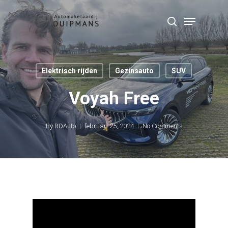
Skip
Menu
to
search
Close
main
Menu
content
Elektrisch rijden
Gezinsauto
SUV
Voyah Free
By
RDAuto
februari 25, 2024
No Comments