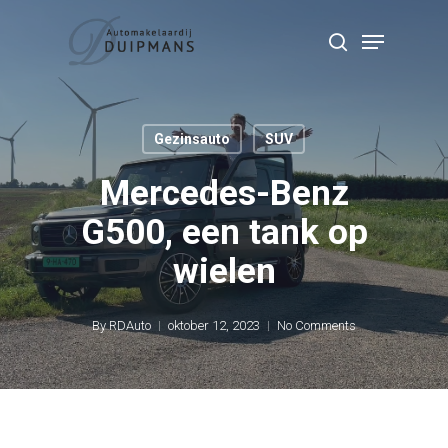
Skip
Menu
to
search
Close
main
Menu
content
Gezinsauto
SUV
Mercedes-Benz
G500, een tank op
wielen
By
RDAuto
oktober 12, 2023
No Comments