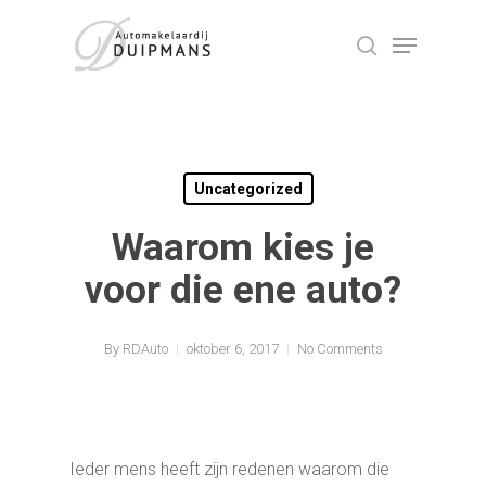
Skip
Menu
to
search
Close
main
Menu
content
Uncategorized
Waarom kies je
voor die ene auto?
By
RDAuto
oktober 6, 2017
No Comments
Ieder mens heeft zijn redenen waarom die