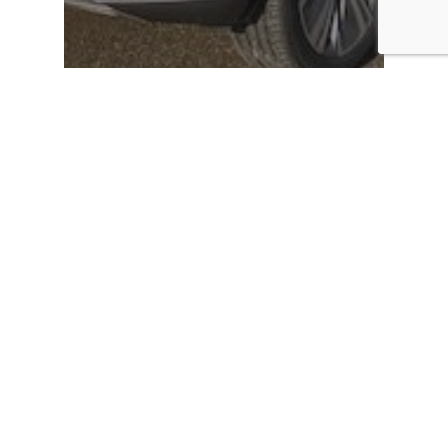
Elektrisch rijden
Gezinsauto
SUV
Hongqi E-HS9….Chinees
presidentieel rijden