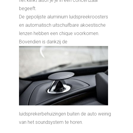
het klinkt alsof je je in een concertzaal
begeeft.
De gepolijste aluminium luidspreekroosters
en automatisch uitschuifbare akoestische
lenzen hebben een chique voorkomen.
Bovend
ien is dankzij de
luidsprekerbehuizingen buiten de auto weinig
van het sound
system te horen.