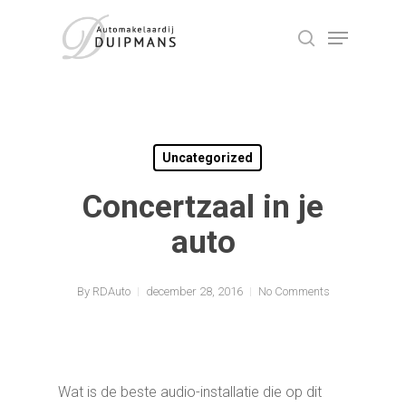
Skip
Menu
to
search
Close
main
Menu
content
Uncategorized
Concertzaal in je
auto
By
RDAuto
december 28, 2016
No Comments
Wat is de beste audio-installatie die op dit