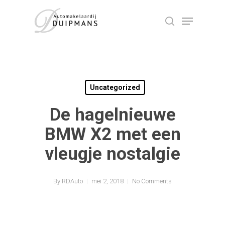
Skip
Menu
to
search
Close
main
Menu
content
Uncategorized
De hagelnieuwe
BMW X2 met een
vleugje nostalgie
By
RDAuto
mei 2, 2018
No Comments