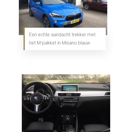
Een echte aandacht trekker met
het M-pakket in Misano blauw