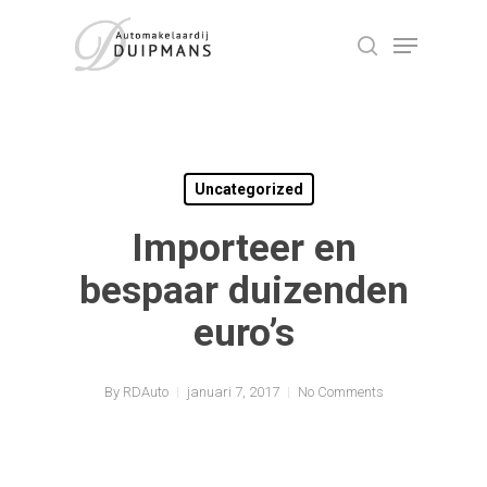
Skip
Menu
to
search
Close
main
Menu
content
Uncategorized
Importeer en
bespaar duizenden
euro’s
By
RDAuto
januari 7, 2017
No Comments