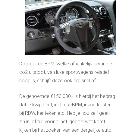
Doordat de BPM, welke afhankelijk is van de
co2 uitstoot, van luxe sportwagens relatief
hoog is, schrijft deze ook erg snel af.
De genoemde €150.000,- is hierbij het bedrag
dat je kwijt bent, incl rest-BPM, invoerkosten
bij RDW, kenteken etc. Heb je nou zelf geen
zin in, of tijd voor al het ‘gedoe’ wat komt
kijken bij het zoeken van een dergelijke auto,